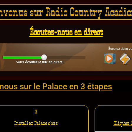
nvenus sur Radio Country Acadi
Écoutez-nous en direct
nous sur le Palace en 3 étapes
2
Installez Palace chat
Cliquez i