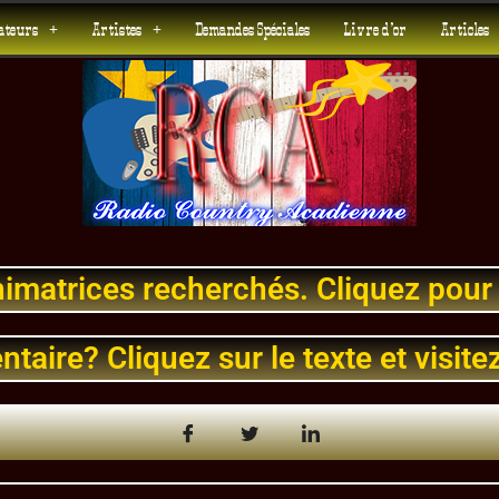
teurs
Artistes
Demandes Spéciales
Livre d’or
Articles
imatrices recherchés. Cliquez pour p
aire? Cliquez sur le texte et visitez 