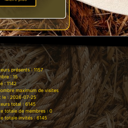
teurs présents : 1157
bre : 15
té : 1142
nombre maximum de visites
t le : 2026-07-25
teurs total : 6145
te totale de membres : 0
te totale invités : 6145