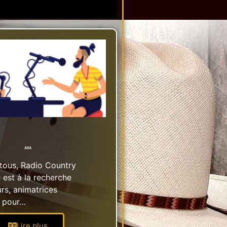
…
 tous, Radio Country
est à la recherche
rs, animatrices
 pour…
Lire plus