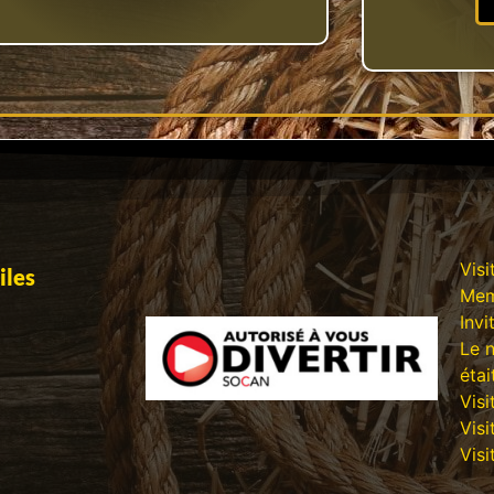
Visi
iles
Mem
Invi
Le 
étai
Visi
Visi
Visi